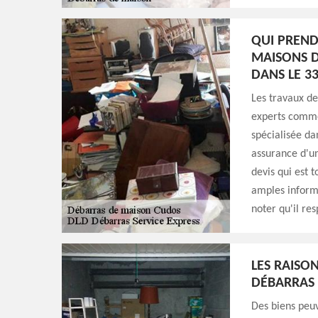
QUI PREND
MAISONS D
DANS LE 3
Les travaux de
experts comme
spécialisée da
assurance d'un
devis qui est 
amples informat
noter qu'il res
LES RAISO
DÉBARRAS
Des biens peuve