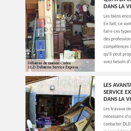
DANS LA V
Les biens enco
En fait, ce so
faire ces type
des profession
compétences i
qu'il peut prop
avez besoin d'a
LES AVANT
SERVICE E
DANS LA V
Les travaux de
nécessaire d'u
contacter DLD 