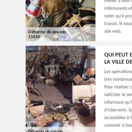
mener à bien l
intéressants e
noter qu'il pr
travail. Si vou
site web.
QUI PEUT 
LA VILLE D
Les opérations
très nombreux.
Pour réaliser 
solliciter le s
informons qu'
d'intervenir. S
accessibles à 
convenir à be