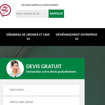
ON VOUS RAPPELLE GRATUITEMENT
T
DÉBARRAS DE GRENIER ET CAVE
DÉMÉNAGEMENT ENTREPRISE
33
33
DEVIS GRATUIT
Demandez votre devis gratuitement
r et
Déménagement
Débarras de maison 3
entreprise 33