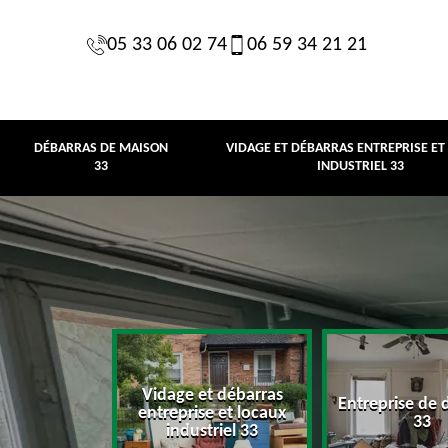
05 33 06 02 74
06 59 34 21 21
DÉBARRAS DE MAISON
VIDAGE ET DÉBARRAS ENTREPRISE ET
33
INDUSTRIEL 33
Vidage et débarras
Entreprise de 
e maison 33
entreprise et locaux
33
industriel 33