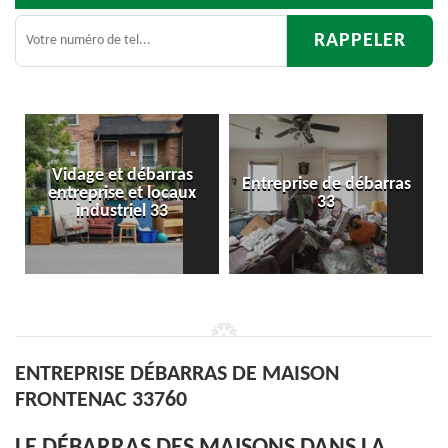
as
Entreprise de débarras
Débarras
aux
33
d'appartement 33
ENTREPRISE DÉBARRAS DE MAISON
FRONTENAC 33760