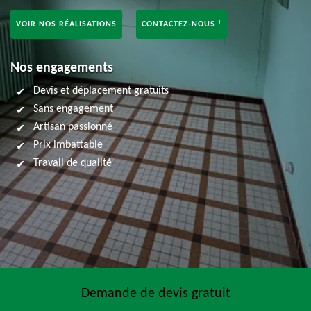
VOIR NOS RÉALISATIONS
CONTACTEZ-NOUS !
Nos engagements
Devis et déplacement gratuits
Sans engagement
Artisan passionné
Prix imbattable
Travail de qualité
Demande de devis gratuit