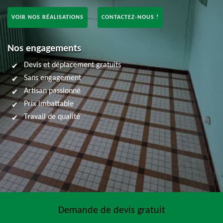
VOIR NOS RÉALISATIONS
CONTACTEZ-NOUS !
Nos engagements
Devis et déplacement gratuits
Sans engagement
Artisan passionné
Prix imbattable
Travail de qualité
Demande de devis gratuit