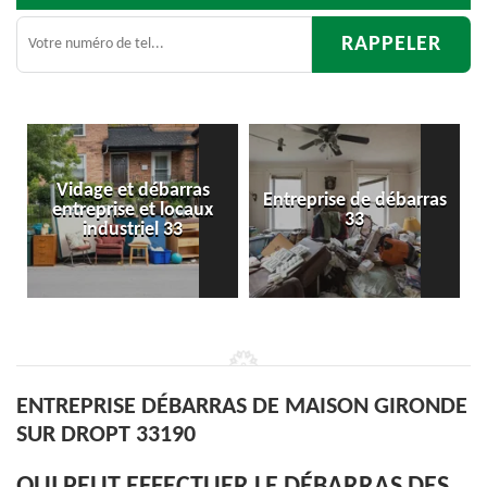
as
Entreprise de débarras
Débarras
ux
33
d'appartement 33
ENTREPRISE DÉBARRAS DE MAISON GIRONDE
SUR DROPT 33190