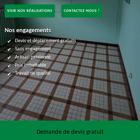
VOIR NOS RÉALISATIONS
CONTACTEZ-NOUS !
Nos engagements
Devis et déplacement gratuits
Sans engagement
Artisan passionné
Prix imbattable
Travail de qualité
Demande de devis gratuit