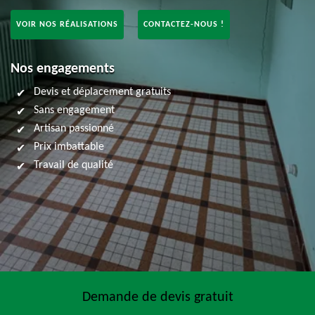
VOIR NOS RÉALISATIONS
CONTACTEZ-NOUS !
Nos engagements
Devis et déplacement gratuits
Sans engagement
Artisan passionné
Prix imbattable
Travail de qualité
Demande de devis gratuit