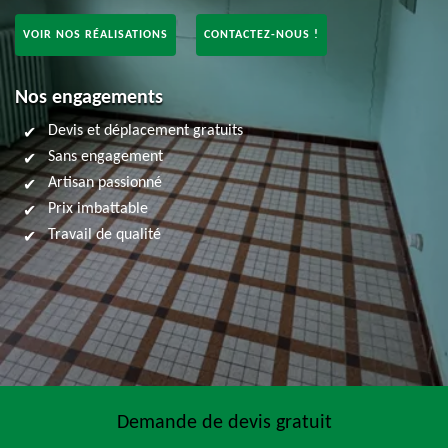
VOIR NOS RÉALISATIONS
CONTACTEZ-NOUS !
Nos engagements
Devis et déplacement gratuits
Sans engagement
Artisan passionné
Prix imbattable
Travail de qualité
Demande de devis gratuit