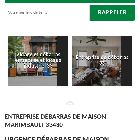
s
Entreprise de débarras
Débarras
x
33
d'appartement 33
ENTREPRISE DÉBARRAS DE MAISON
MARIMBAULT 33430