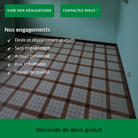
VOIR NOS RÉALISATIONS
CONTACTEZ-NOUS !
Nos engagements
Devis et déplacement gratuits
Sans engagement
Artisan passionné
Prix imbattable
Travail de qualité
Demande de devis gratuit