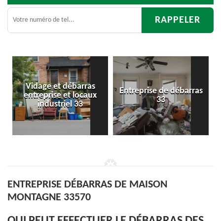
barras
Entreprise de débarras
Débarras
 locaux
33
d'appartement 33
 33
ENTREPRISE DÉBARRAS DE MAISON
MONTAGNE 33570