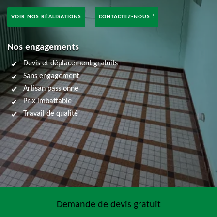
VOIR NOS RÉALISATIONS
CONTACTEZ-NOUS !
Nos engagements
Devis et déplacement gratuits
Sans engagement
Artisan passionné
Prix imbattable
Travail de qualité
Demande de devis gratuit