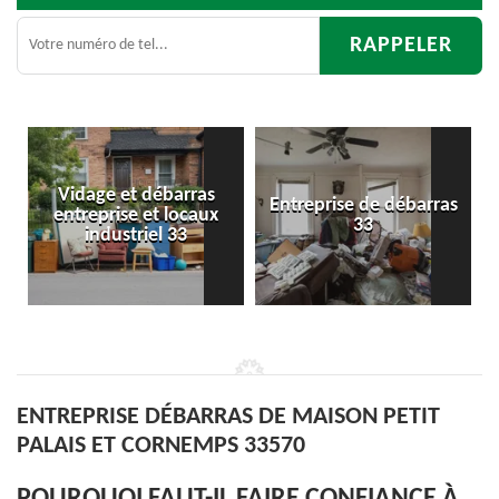
s
Entreprise de débarras
Débarras
x
33
d'appartement 33
ENTREPRISE DÉBARRAS DE MAISON PETIT
PALAIS ET CORNEMPS 33570