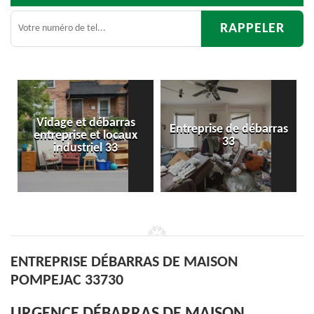
ge et débarras
Entreprise de débarras
Déba
prise et locaux
33
d'appart
ndustriel 33
ENTREPRISE DÉBARRAS DE MAISON
POMPEJAC 33730