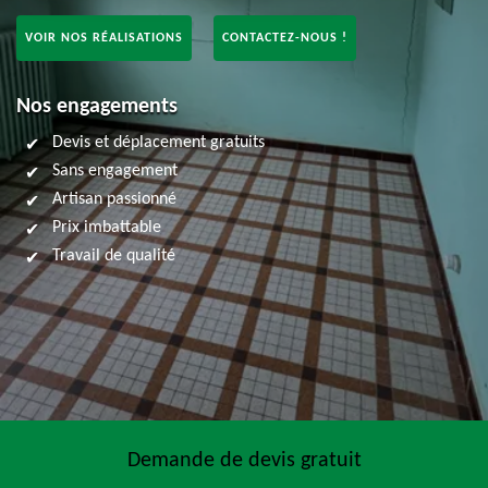
VOIR NOS RÉALISATIONS
CONTACTEZ-NOUS !
Nos engagements
Devis et déplacement gratuits
Sans engagement
Artisan passionné
Prix imbattable
Travail de qualité
Demande de devis gratuit