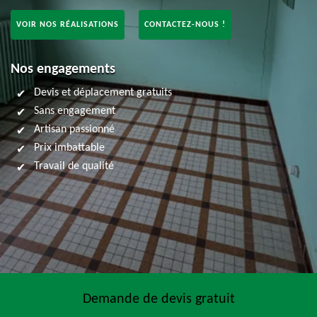
VOIR NOS RÉALISATIONS
CONTACTEZ-NOUS !
Nos engagements
Devis et déplacement gratuits
Sans engagement
Artisan passionné
Prix imbattable
Travail de qualité
Demande de devis gratuit