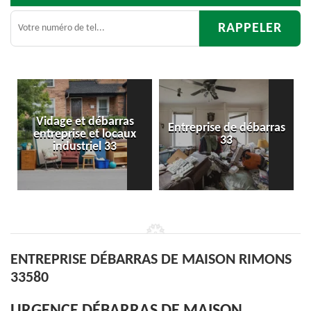
débarras
Entreprise de débarras
Débarras
et locaux
33
d'appartement 
el 33
ENTREPRISE DÉBARRAS DE MAISON RIMONS
33580