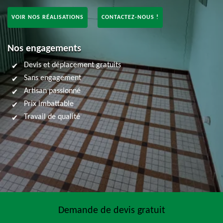
VOIR NOS RÉALISATIONS
CONTACTEZ-NOUS !
Nos engagements
Devis et déplacement gratuits
Sans engagement
Artisan passionné
Prix imbattable
Travail de qualité
Demande de devis gratuit