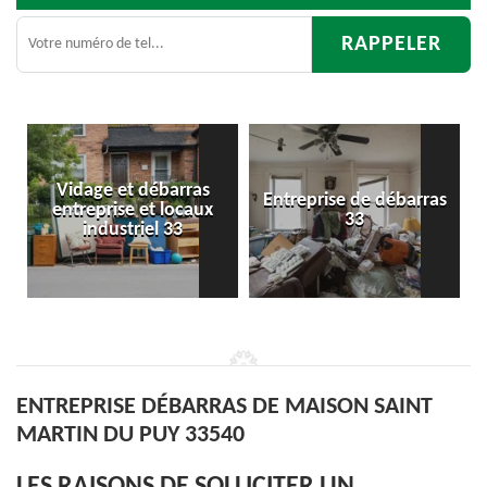
e et débarras
Entreprise de débarras
Débar
rise et locaux
33
d'apparte
dustriel 33
ENTREPRISE DÉBARRAS DE MAISON SAINT
MARTIN DU PUY 33540