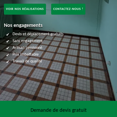
VOIR NOS RÉALISATIONS
CONTACTEZ-NOUS !
Nos engagements
Devis et déplacement gratuits
Sans engagement
Artisan passionné
Prix imbattable
Travail de qualité
Demande de devis gratuit