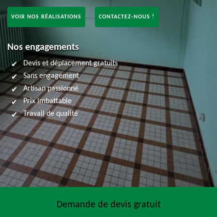
VOIR NOS RÉALISATIONS
CONTACTEZ-NOUS !
Nos engagements
Devis et déplacement gratuits
Sans engagement
Artisan passionné
Prix imbattable
Travail de qualité
Demande de devis gratuit