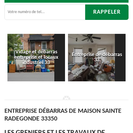
rras
Entreprise de débarras
Débarras
ocaux
33
d'appartement 33
3
ENTREPRISE DÉBARRAS DE MAISON SAINTE
RADEGONDE 33350