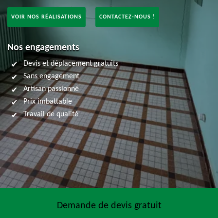
VOIR NOS RÉALISATIONS
CONTACTEZ-NOUS !
Nos engagements
Devis et déplacement gratuits
Sans engagement
Artisan passionné
Prix imbattable
Travail de qualité
Demande de devis gratuit