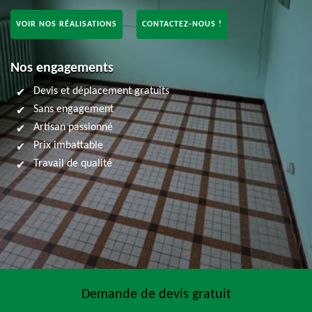
VOIR NOS RÉALISATIONS
CONTACTEZ-NOUS !
Nos engagements
Devis et déplacement gratuits
Sans engagement
Artisan passionné
Prix imbattable
Travail de qualité
Demande de devis gratuit