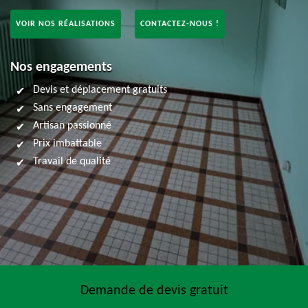
VOIR NOS RÉALISATIONS
CONTACTEZ-NOUS !
Nos engagements
Devis et déplacement gratuits
Sans engagement
Artisan passionné
Prix imbattable
Travail de qualité
Demande de devis gratuit