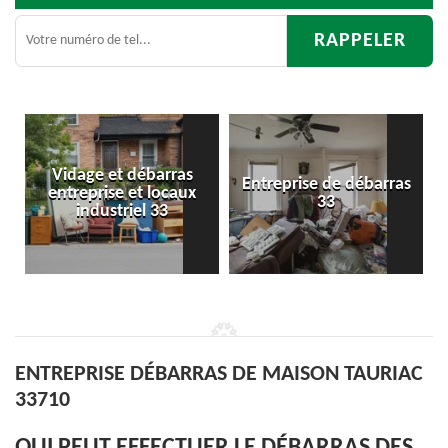
as
Entreprise de débarras
Débarras
ux
33
d'appartement 33
ENTREPRISE DÉBARRAS DE MAISON TAURIAC
33710