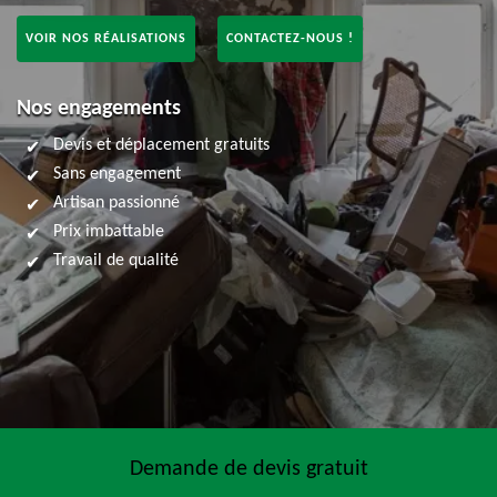
VOIR NOS RÉALISATIONS
CONTACTEZ-NOUS !
Nos engagements
Devis et déplacement gratuits
Sans engagement
Artisan passionné
Prix imbattable
Travail de qualité
Demande de devis gratuit