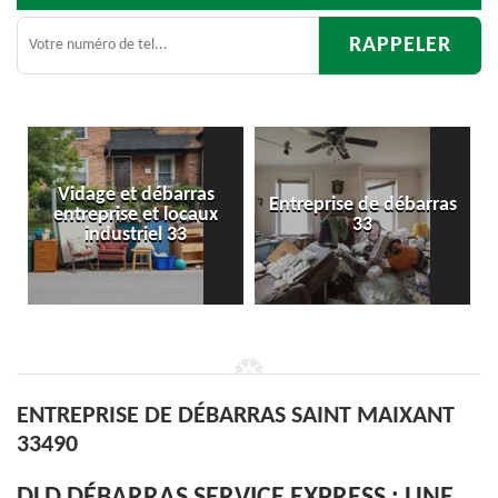
e et débarras
Entreprise de débarras
Débar
rise et locaux
33
d'apparte
dustriel 33
ENTREPRISE DE DÉBARRAS SAINT MAIXANT
33490