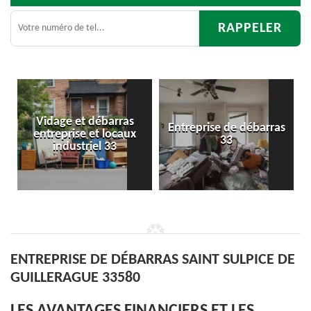
as
Entreprise de débarras
Débarras
aux
33
d'appartement 33
ENTREPRISE DE DÉBARRAS SAINT SULPICE DE
GUILLERAGUE 33580