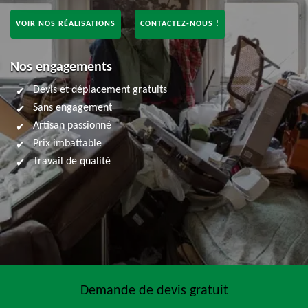
VOIR NOS RÉALISATIONS
CONTACTEZ-NOUS !
Nos engagements
Devis et déplacement gratuits
Sans engagement
Artisan passionné
Prix imbattable
Travail de qualité
Demande de devis gratuit