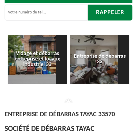
age et débarras
Entreprise de débarras
Déb
eprise et locaux
33
d'appar
industriel 33
ENTREPRISE DE DÉBARRAS TAYAC 33570
SOCIÉTÉ DE DÉBARRAS TAYAC