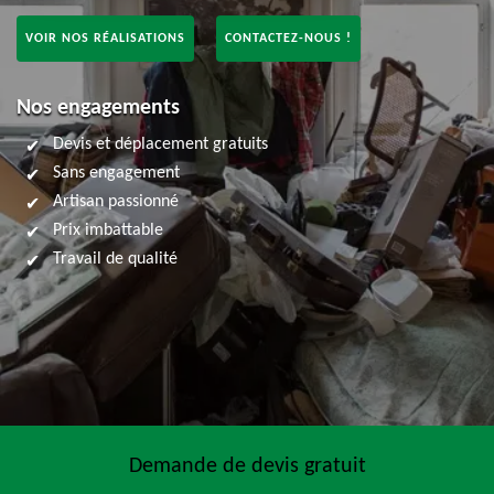
VOIR NOS RÉALISATIONS
CONTACTEZ-NOUS !
Nos engagements
Devis et déplacement gratuits
Sans engagement
Artisan passionné
Prix imbattable
Travail de qualité
Demande de devis gratuit