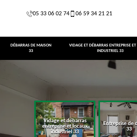
05 33 06 02 74
06 59 34 21 21
DÉBARRAS DE MAISON
VIDAGE ET DÉBARRAS ENTREPRISE ET
33
INDUSTRIEL 33
Vidage et débarras
Entreprise de 
e maison 33
entreprise et locaux
33
industriel 33