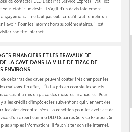
hoisi de contacter DLD Débarras Service Express , veuillez
t vous établir un devis. Il s'agit d'un devis totalement
s engagement. Il ne faut pas oublier qu'il faut remplir un
r l'avoir. Pour les informations supplémentaires, il est
isiter son site Internet.
AGES FINANCIERS ET LES TRAVAUX DE
DE LA CAVE DANS LA VILLE DE TIZAC DE
S ENVIRONS
 de débarras des caves peuvent coûter très cher pour les
es maisons. En effet, l'État a pris en compte les soucis
ns ce cas, il a mis en place des mesures financières. Pour
y a les crédits d'impôt et les subventions qui viennent des
erritoriales décentralisées. La condition pour les avoir est de
service d'un expert comme DLD Débarras Service Express . Si
plus amples informations, il faut visiter son site Internet.