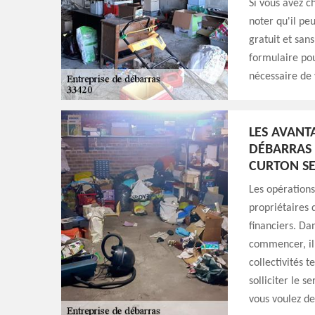
Si vous avez c
noter qu'il peu
gratuit et san
formulaire pou
nécessaire de v
LES AVANT
DÉBARRAS 
CURTON SE
Les opérations
propriétaires d
financiers. Da
commencer, il 
collectivités t
solliciter le 
vous voulez de 