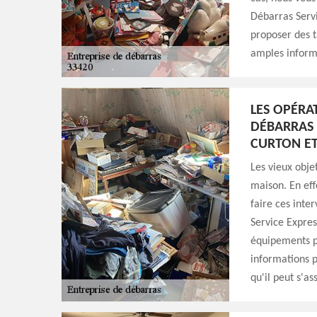
Débarras Servi
proposer des t
amples informat
LES OPÉRA
DÉBARRAS 
CURTON ET
Les vieux obje
maison. En eff
faire ces inte
Service Express
équipements po
informations pl
qu'il peut s'as