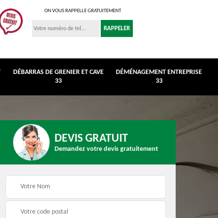
ON VOUS RAPPELLE GRATUITEMENT
T
DÉBARRAS DE GRENIER ET CAVE
DÉMÉNAGEMENT ENTREPRISE
33
33
DEVIS GRATUIT
Demandez votre devis gratuitement
r et
Déménagement
Débarras de maison 3
entreprise 33