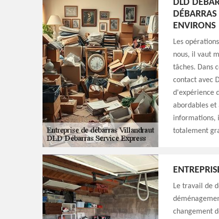
DLD DÉBAR
DÉBARRAS 
ENVIRONS
Les opérations
nous, il vaut 
tâches. Dans c
contact avec D
d'expérience d
abordables et 
informations, i
totalement gr
ENTREPRIS
Le travail de 
déménagement.
changement de