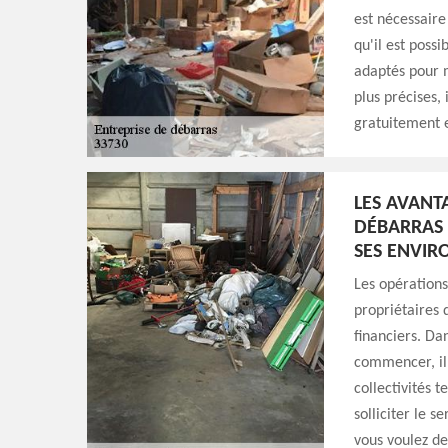
est nécessaire
qu'il est possi
adaptés pour m
plus précises, 
gratuitement et
LES AVANT
DÉBARRAS 
SES ENVIR
Les opérations
propriétaires d
financiers. Da
commencer, il 
collectivités t
solliciter le 
vous voulez de 