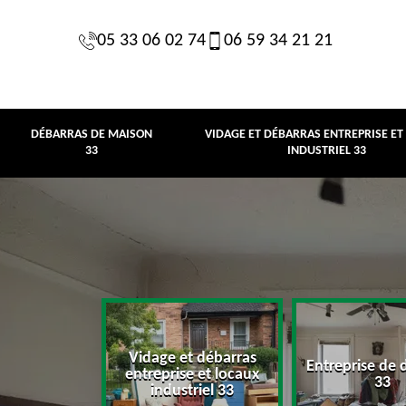
05 33 06 02 74
06 59 34 21 21
DÉBARRAS DE MAISON
VIDAGE ET DÉBARRAS ENTREPRISE ET
33
INDUSTRIEL 33
Vidage et débarras
Entreprise de 
e maison 33
entreprise et locaux
33
industriel 33