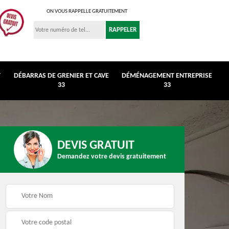
ON VOUS RAPPELLE GRATUITEMENT
T
DÉBARRAS DE GRENIER ET CAVE
DÉMÉNAGEMENT ENTREPRISE
33
33
DEVIS GRATUIT
Demandez votre devis gratuitement
r et
Déménagement
Débarras de maison 3
entreprise 33