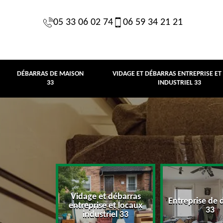
05 33 06 02 74
06 59 34 21 21
DÉBARRAS DE MAISON
VIDAGE ET DÉBARRAS ENTREPRISE ET
33
INDUSTRIEL 33
Vidage et débarras
Entreprise de 
e maison 33
entreprise et locaux
33
industriel 33