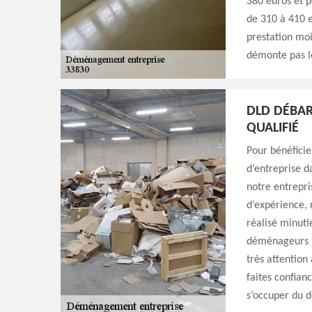
380 euros et 
de 310 à 410 e
prestation moi
démonte pas le
DLD DÉBAR
QUALIFIÉ
Pour bénéficie
d’entreprise da
notre entrepri
d’expérience, 
réalisé minuti
déménageurs pr
très attention
faites confian
s’occuper du 