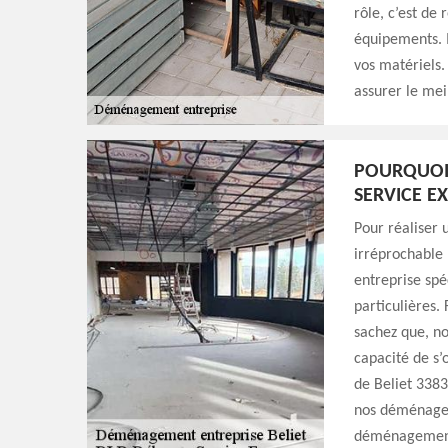
rôle, c’est de 
équipements. I
vos matériels.
assurer le mei
POURQUOI 
SERVICE EX
Pour réaliser 
irréprochable 
entreprise spé
particulières.
sachez que, no
capacité de s’
de Beliet 3383
nos déménageu
déménagement 