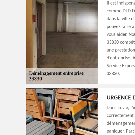
Il est indispe
comme DLD Déb
dans la ville 
pouvez faire a
vous aider. N
33830 compéten
une prestatio
d’entreprise. 
Service Expre
33830.
URGENCE 
Dans la vie, l
correctement 
déménagement 
paniquer. Parc