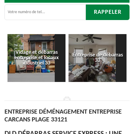
Entreprise de débarras
Débarras
x
33
d'appartement 33
ENTREPRISE DÉMÉNAGEMENT ENTREPRISE
CARCANS PLAGE 33121