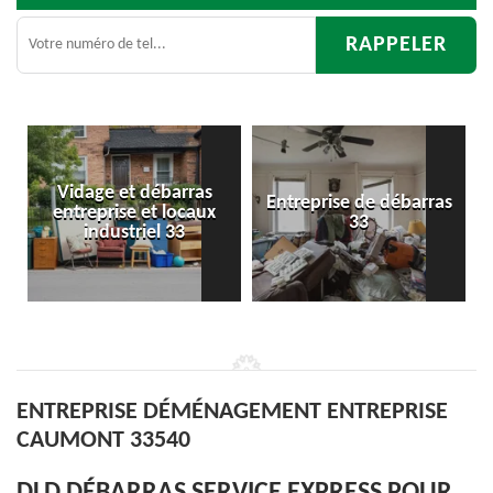
Entreprise de débarras
Débarras
x
33
d'appartement 33
ENTREPRISE DÉMÉNAGEMENT ENTREPRISE
CAUMONT 33540