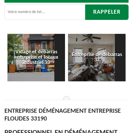
arras
Entreprise de débarras
Débarras
locaux
33
d'appartement 33
33
ENTREPRISE DÉMÉNAGEMENT ENTREPRISE
FLOUDES 33190