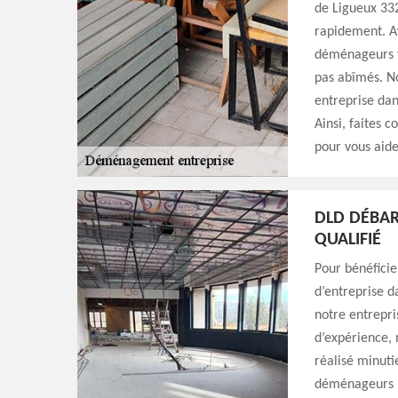
de Ligueux 33
rapidement. Ay
déménageurs v
pas abîmés. N
entreprise dan
Ainsi, faites 
pour vous aid
DLD DÉBAR
QUALIFIÉ
Pour bénéficie
d’entreprise da
notre entrepri
d’expérience, 
réalisé minuti
déménageurs pr