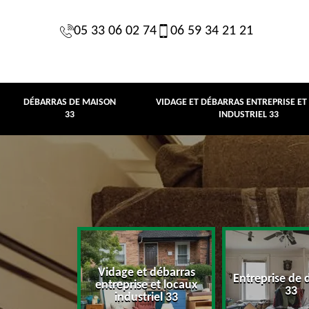
05 33 06 02 74
06 59 34 21 21
DÉBARRAS DE MAISON
VIDAGE ET DÉBARRAS ENTREPRISE ET
33
INDUSTRIEL 33
Vidage et débarras
Entreprise de 
e maison 33
entreprise et locaux
33
industriel 33