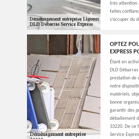
très attention
faites confian
s’occuper du 
OPTEZ POU
EXPRESS P
Étant en activ
DLD Débarras S
prestation de
notre disposit
matériels, obj
bonne organis
garantir des p
déballement d
33220. De ce fa
Service Expres