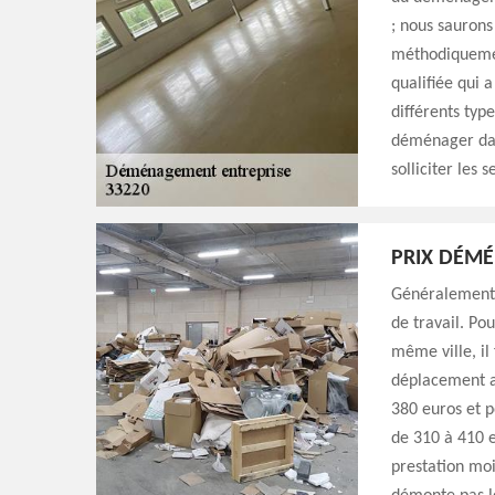
; nous sauron
méthodiquemen
qualifiée qui a
différents typ
déménager dans
solliciter les
PRIX DÉM
Généralement,
de travail. P
même ville, i
déplacement a
380 euros et 
de 310 à 410 e
prestation moi