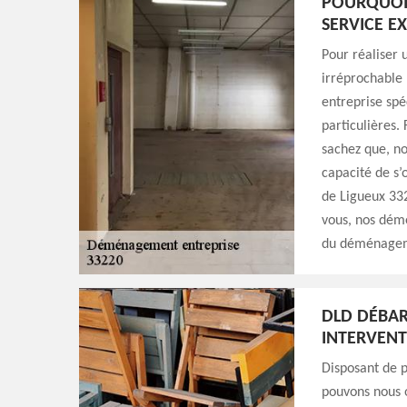
POURQUOI 
SERVICE EX
Pour réaliser 
irréprochable 
entreprise spé
particulières.
sachez que, no
capacité de s’
de Ligueux 332
vous, nos dém
du déménageme
DLD DÉBAR
INTERVENT
Disposant de p
pouvons nous 