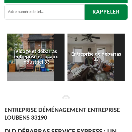
arras
Entreprise de débarras
Débarras
locaux
33
d'appartement 33
33
ENTREPRISE DÉMÉNAGEMENT ENTREPRISE
LOUBENS 33190