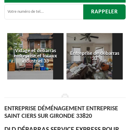
t débarras
Entreprise de débarras
Débarras
e et locaux
33
d'appartemen
triel 33
ENTREPRISE DÉMÉNAGEMENT ENTREPRISE
SAINT CIERS SUR GIRONDE 33820