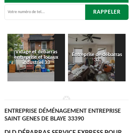
s
Entreprise de débarras
Débarras
x
33
d'appartement 33
ENTREPRISE DÉMÉNAGEMENT ENTREPRISE
SAINT GENES DE BLAYE 33390