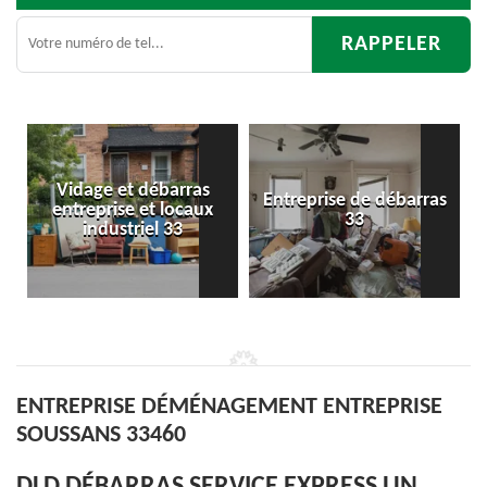
ge et débarras
Entreprise de débarras
Déba
prise et locaux
33
d'appart
ndustriel 33
ENTREPRISE DÉMÉNAGEMENT ENTREPRISE
SOUSSANS 33460