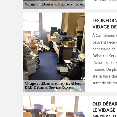
formations spé
LES INFOR
VIDAGE DE
À Camblanes E
peuvent décide
nécessaire de 
Débarras Servi
tâches. Sachez 
monde. De plus
sur la base de
suffit de visite
DLD DÉBAR
LE VIDAGE
MEYNAC DA