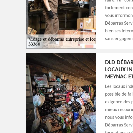
faire. Par con
fortement cons
vous informons
Débarras Servi
bien ses interv
sans engagem
DLD DÉBAR
LOCAUX IN
MEYNAC ET
Les locaux indu
possible de fa
exigence des p
mieux recouri
nous vous info
Débarras Servi