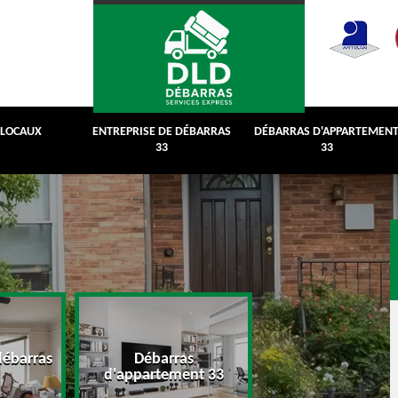
 LOCAUX
ENTREPRISE DE DÉBARRAS
DÉBARRAS D'APPARTEMEN
33
33
débarras
Débarras
Débarras de grenie
d'appartement 33
cave 33