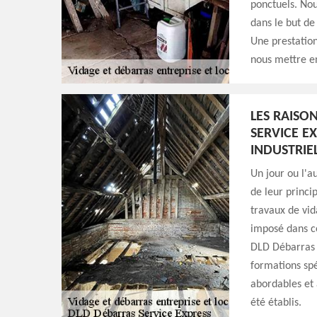
ponctuels. Nou
dans le but de
Une prestation
nous mettre e
LES RAISO
SERVICE E
INDUSTRIE
Un jour ou l'au
de leur princip
travaux de vid
imposé dans ce
DLD Débarras S
formations spéc
abordables et a
été établis.