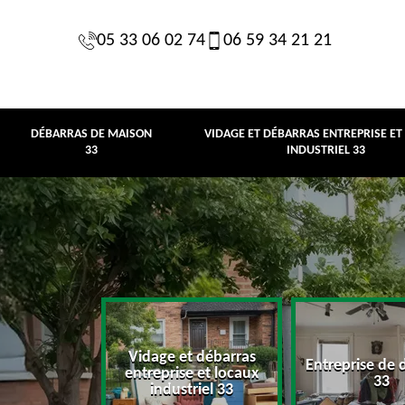
05 33 06 02 74
06 59 34 21 21
DÉBARRAS DE MAISON
VIDAGE ET DÉBARRAS ENTREPRISE ET
33
INDUSTRIEL 33
Vidage et débarras
Entreprise de 
e maison 33
entreprise et locaux
33
industriel 33