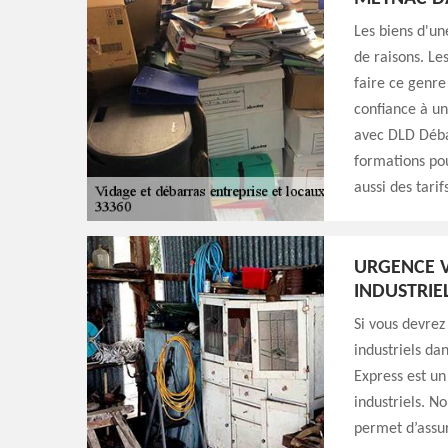
Les biens d'u
de raisons. Le
faire ce genre 
confiance à un
avec DLD Débar
formations pou
aussi des tarif
URGENCE V
INDUSTRIE
Si vous devrez
industriels da
Express est un
industriels. N
permet d’assur