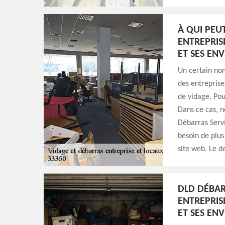
À QUI PEU
ENTREPRIS
ET SES ENV
Un certain nom
des entreprises
de vidage. Pou
Dans ce cas, n
Débarras Servi
besoin de plus
site web. Le d
DLD DÉBAR
ENTREPRIS
ET SES EN