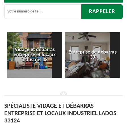
s
Entreprise de débarras
Débarras
ux
33
d'appartement 33
SPÉCIALISTE VIDAGE ET DÉBARRAS
ENTREPRISE ET LOCAUX INDUSTRIEL LADOS
33124