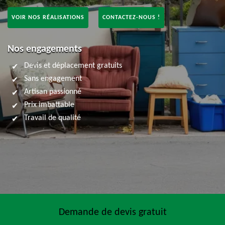
VOIR NOS RÉALISATIONS
CONTACTEZ-NOUS !
Nos engagements
Devis et déplacement gratuits
Sans engagement
Artisan passionné
Prix imbattable
Travail de qualité
Demande de devis gratuit