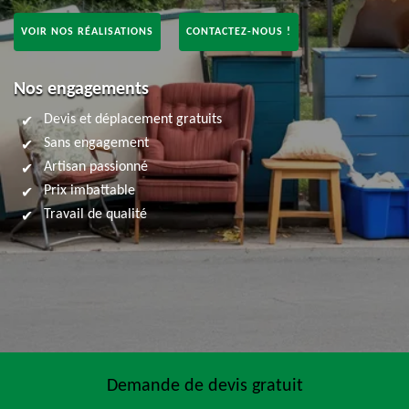
VOIR NOS RÉALISATIONS
CONTACTEZ-NOUS !
Nos engagements
Devis et déplacement gratuits
Sans engagement
Artisan passionné
Prix imbattable
Travail de qualité
Demande de devis gratuit