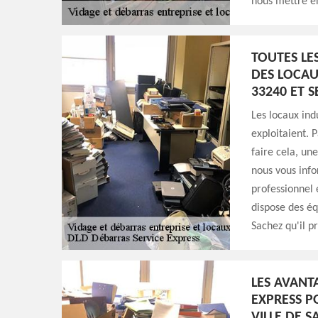
nous mettre e
TOUTES LE
DES LOCAU
33240 ET 
Les locaux indu
exploitaient. 
faire cela, un
nous vous info
professionnel 
dispose des éq
Sachez qu'il p
LES AVANT
EXPRESS P
VILLE DE S