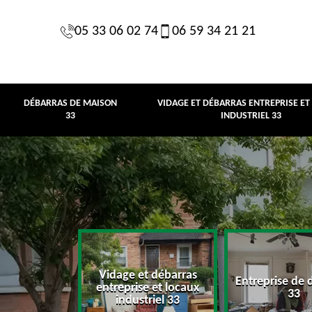
05 33 06 02 74
06 59 34 21 21
DÉBARRAS DE MAISON
VIDAGE ET DÉBARRAS ENTREPRISE ET
33
INDUSTRIEL 33
Vidage et débarras
Entreprise de 
e maison 33
entreprise et locaux
33
industriel 33