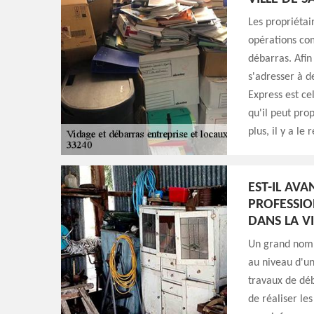
Les propriétai
opérations com
débarras. Afin
s'adresser à d
Express est ce
qu'il peut pro
plus, il y a le
EST-IL AV
PROFESSIO
DANS LA VI
Un grand nombr
au niveau d'un 
travaux de déb
de réaliser le