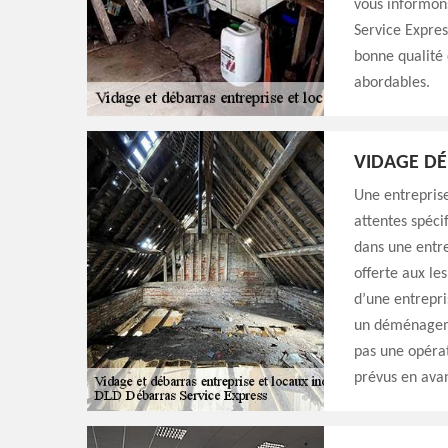
vous informons
Service Expres
bonne qualité d
abordables.
VIDAGE DÉ
Une entreprise
attentes spécif
dans une entre
offerte aux le
d’une entrepri
un déménageme
pas une opérat
prévus en ava