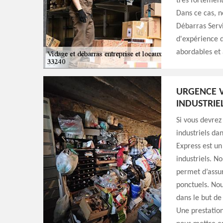
très fortement 
Dans ce cas, n
Débarras Servi
d'expérience d
abordables et 
URGENCE V
INDUSTRIE
Si vous devrez
industriels da
Express est un
industriels. N
permet d’assur
ponctuels. Nou
dans le but de
Une prestation