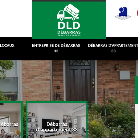
 LOCAUX
ENTREPRISE DE DÉBARRAS
DÉBARRAS D'APPARTEMEN
33
33
débarras
Débarras
Débarras de grenie
d'appartement 33
cave 33