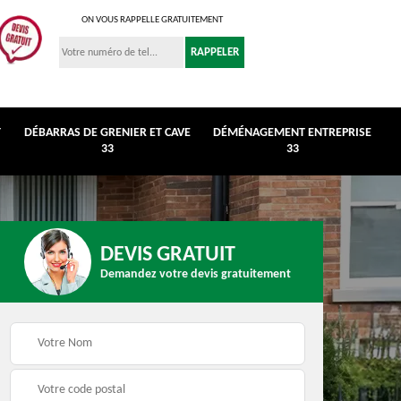
ON VOUS RAPPELLE GRATUITEMENT
T
DÉBARRAS DE GRENIER ET CAVE
DÉMÉNAGEMENT ENTREPRISE
33
33
DEVIS GRATUIT
Demandez votre devis gratuitement
r et
Déménagement
Débarras de maison 3
entreprise 33