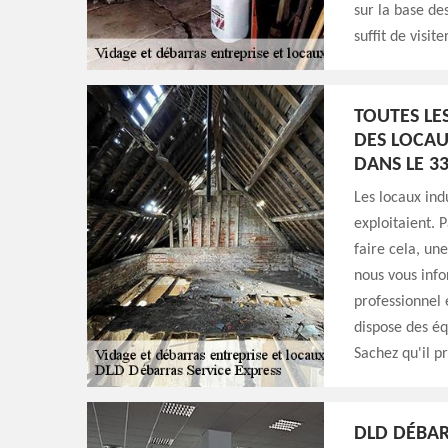
sur la base de
suffit de visite
TOUTES LE
DES LOCAUX
DANS LE 3
Les locaux indu
exploitaient. 
faire cela, un
nous vous info
professionnel 
dispose des éq
Sachez qu'il p
DLD DÉBAR