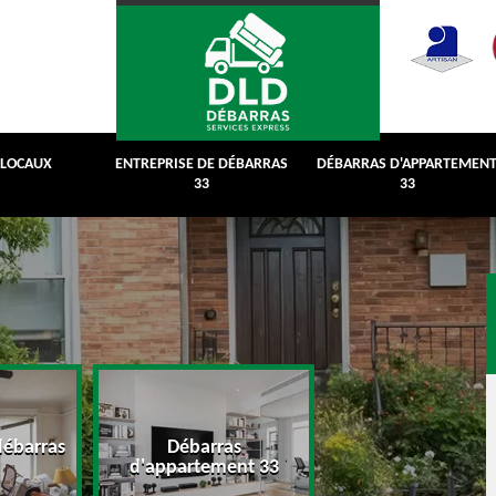
 LOCAUX
ENTREPRISE DE DÉBARRAS
DÉBARRAS D'APPARTEMEN
33
33
débarras
Débarras
Débarras de grenie
d'appartement 33
cave 33