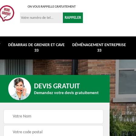
ON VOUS RAPPELLE GRATUITEMENT
T
DÉBARRAS DE GRENIER ET CAVE
DÉMÉNAGEMENT ENTREPRISE
33
33
DEVIS GRATUIT
Demandez votre devis gratuitement
r et
Déménagement
Débarras de maison 3
entreprise 33