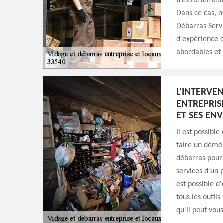
très fortement 
Dans ce cas, n
Débarras Servi
d'expérience d
abordables et 
L'INTERVE
ENTREPRISE
ET SES EN
Il est possible
faire un démén
débarras pour 
services d'un 
est possible d
tous les outils
qu'il peut vou