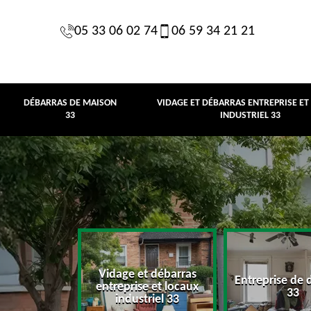
05 33 06 02 74
06 59 34 21 21
DÉBARRAS DE MAISON
VIDAGE ET DÉBARRAS ENTREPRISE ET
33
INDUSTRIEL 33
Vidage et débarras
Entreprise de 
e maison 33
entreprise et locaux
33
industriel 33