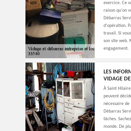
exercice. Ce so
raison qu'on 
Débarras Servi
d'opération. P
travail. Si vou
son site web. N
engagement.
LES INFOR
VIDAGE DE
À Saint Hilair
peuvent décide
nécessaire de 
Débarras Servi
tâches. Sachez 
monde. De plus