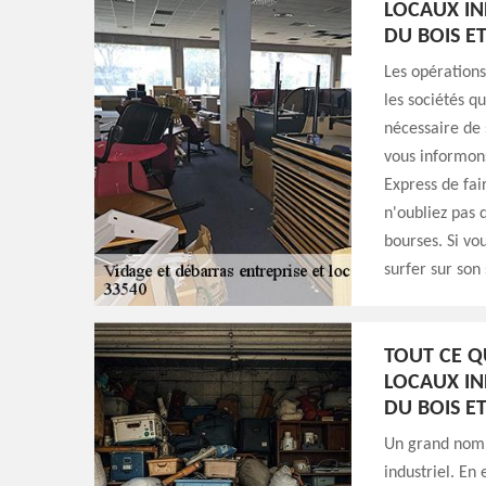
LOCAUX IND
DU BOIS E
Les opérations
les sociétés qu
nécessaire de s
vous informon
Express de fai
n'oubliez pas q
bourses. Si vo
surfer sur son
TOUT CE QU
LOCAUX IND
DU BOIS E
Un grand nombr
industriel. En 