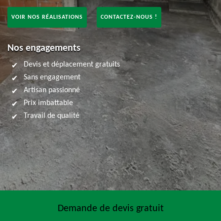
VOIR NOS RÉALISATIONS
CONTACTEZ-NOUS !
Nos engagements
Devis et déplacement gratuits
Sans engagement
Artisan passionné
Prix imbattable
Travail de qualité
Demande de devis gratuit