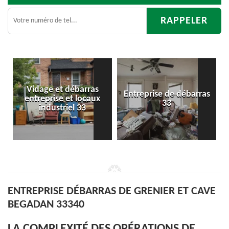
 débarras
Entreprise de débarras
Débarras
 et locaux
33
d'appartemen
riel 33
ENTREPRISE DÉBARRAS DE GRENIER ET CAVE
BEGADAN 33340