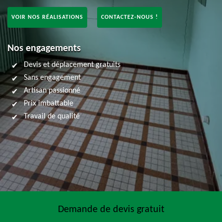
VOIR NOS RÉALISATIONS
CONTACTEZ-NOUS !
Nos engagements
Devis et déplacement gratuits
Sans engagement
Artisan passionné
Prix imbattable
Travail de qualité
Demande de devis gratuit