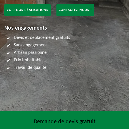
VOIR NOS RÉALISATIONS
CONTACTEZ-NOUS !
Nos engagements
Devis et déplacement gratuits
Sans engagement
Artisan passionné
Prix imbattable
Travail de qualité
Demande de devis gratuit