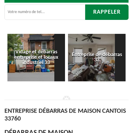
ras
Entreprise de débarras
Débarras
aux
33
d'appartement 33
ENTREPRISE DÉBARRAS DE MAISON CANTOIS
33760