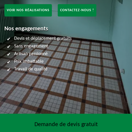
VOIR NOS RÉALISATIONS
CONTACTEZ-NOUS !
Nos engagements
Devis et déplacement gratuits
Sans engagement
Artisan passionné
Prix imbattable
Travail de qualité
Demande de devis gratuit