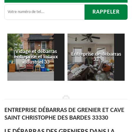
ras
Entreprise de débarras
Débarras
caux
33
d'appartement 33
ENTREPRISE DÉBARRAS DE GRENIER ET CAVE
SAINT CHRISTOPHE DES BARDES 33330