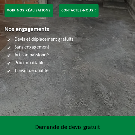
VOIR NOS RÉALISATIONS
CONTACTEZ-NOUS !
Nos engagements
Devis et déplacement gratuits
Sans engagement
Artisan passionné
Prix imbattable
Travail de qualité
Demande de devis gratuit