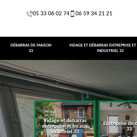
05 33 06 02 74
06 59 34 21 21
DÉBARRAS DE MAISON
VIDAGE ET DÉBARRAS ENTREPRISE ET
33
INDUSTRIEL 33
Vidage et débarras
Entreprise de 
e maison 33
entreprise et locaux
33
industriel 33