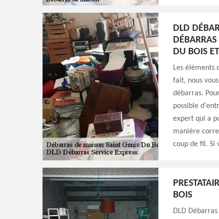
DLD DÉBAR
DÉBARRAS 
DU BOIS E
Les éléments 
fait, nous vou
débarras. Pour
possible d'ent
expert qui a p
manière correc
coup de fil. Si
PRESTATAI
BOIS
DLD Débarras S