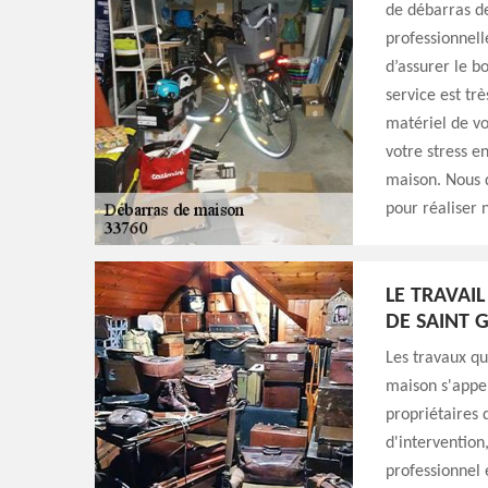
de débarras d
professionnell
d’assurer le b
service est tr
matériel de vo
votre stress e
maison. Nous d
pour réaliser 
LE TRAVAI
DE SAINT G
Les travaux qu
maison s'appel
propriétaires 
d'intervention
professionnel 