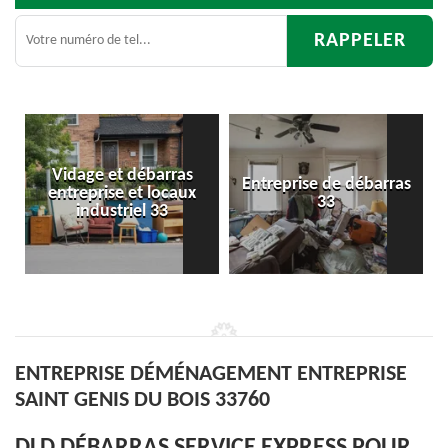
s
Entreprise de débarras
Débarras
x
33
d'appartement 33
ENTREPRISE DÉMÉNAGEMENT ENTREPRISE
SAINT GENIS DU BOIS 33760