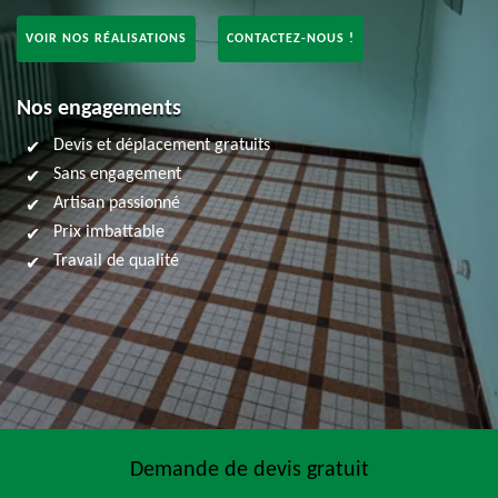
VOIR NOS RÉALISATIONS
CONTACTEZ-NOUS !
Nos engagements
Devis et déplacement gratuits
Sans engagement
Artisan passionné
Prix imbattable
Travail de qualité
Demande de devis gratuit