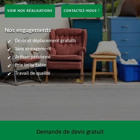
VOIR NOS RÉALISATIONS
CONTACTEZ-NOUS !
Nos engagements
Devis et déplacement gratuits
Sans engagement
Artisan passionné
Prix imbattable
Travail de qualité
Demande de devis gratuit