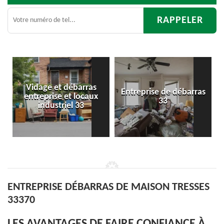
barras
Entreprise de débarras
Débarras
 locaux
33
d'appartement 33
 33
ENTREPRISE DÉBARRAS DE MAISON TRESSES
33370