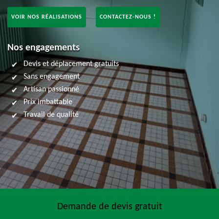
VOIR NOS RÉALISATIONS
CONTACTEZ-NOUS !
Nos engagements
Devis et déplacement gratuits
Sans engagement
Artisan passionné
Prix imbattable
Travail de qualité
Demande de devis gratuit