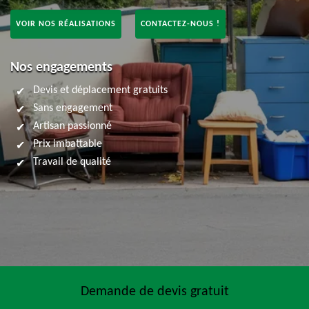
VOIR NOS RÉALISATIONS
CONTACTEZ-NOUS !
Nos engagements
Devis et déplacement gratuits
Sans engagement
Artisan passionné
Prix imbattable
Travail de qualité
Demande de devis gratuit