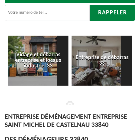
e et débarras
Entreprise de débarras
Débar
rise et locaux
33
d'apparte
dustriel 33
ENTREPRISE DÉMÉNAGEMENT ENTREPRISE
SAINT MICHEL DE CASTELNAU 33840