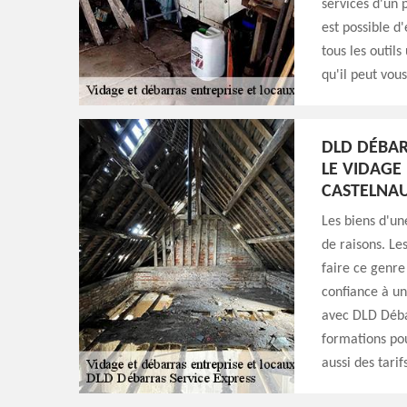
services d'un 
est possible d
tous les outils
qu'il peut vou
DLD DÉBAR
LE VIDAGE
CASTELNAU
Les biens d'u
de raisons. Le
faire ce genre 
confiance à un
avec DLD Débar
formations pou
aussi des tarif