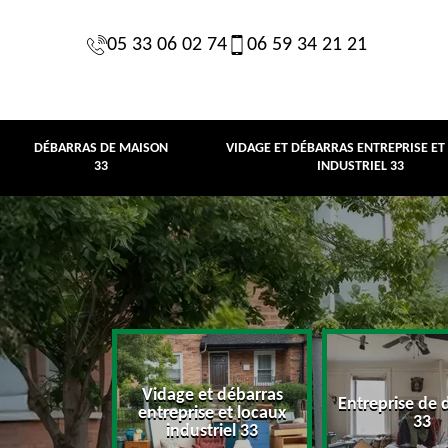
05 33 06 02 74
06 59 34 21 21
DÉBARRAS DE MAISON
VIDAGE ET DÉBARRAS ENTREPRISE ET
33
INDUSTRIEL 33
Vidage et débarras
Entreprise de 
e maison 33
entreprise et locaux
33
industriel 33