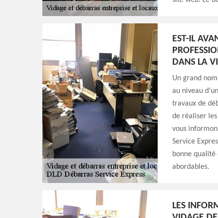
site web. Le d
EST-IL AV
PROFESSIO
DANS LA V
Un grand nombr
au niveau d'un 
travaux de déb
de réaliser le
vous informons
Service Expres
bonne qualité d
abordables.
LES INFOR
VIDAGE DE