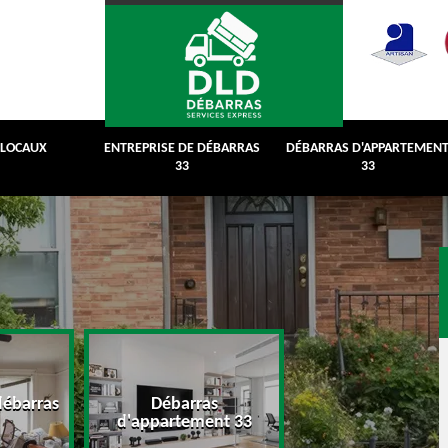
 LOCAUX
ENTREPRISE DE DÉBARRAS
DÉBARRAS D'APPARTEMEN
33
33
débarras
Débarras
Débarras de grenie
d'appartement 33
cave 33