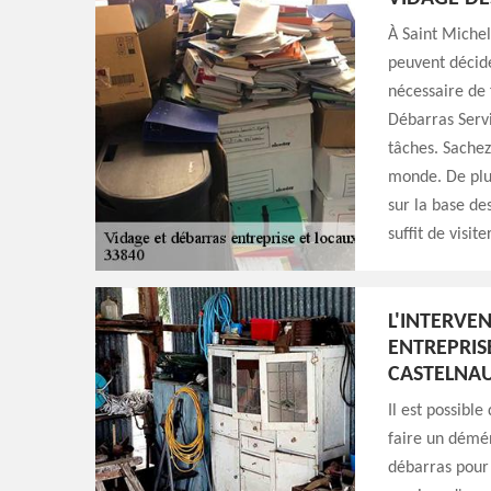
À Saint Michel
peuvent décide
nécessaire de 
Débarras Servi
tâches. Sachez 
monde. De plus
sur la base de
suffit de visite
L'INTERVE
ENTREPRISE
CASTELNAU
Il est possible
faire un démén
débarras pour 