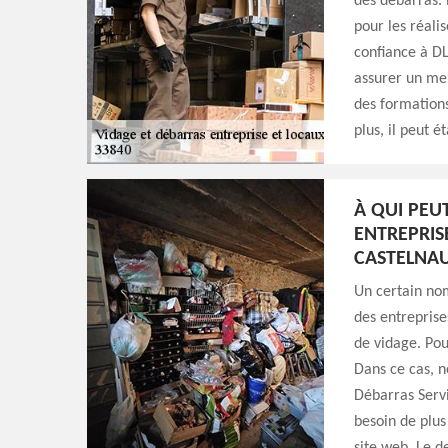
des débarras. 
pour les réalis
confiance à DL
assurer un mei
des formations
plus, il peut 
À QUI PEU
ENTREPRISE
CASTELNAU
Un certain nom
des entreprises
de vidage. Pou
Dans ce cas, n
Débarras Servi
besoin de plus